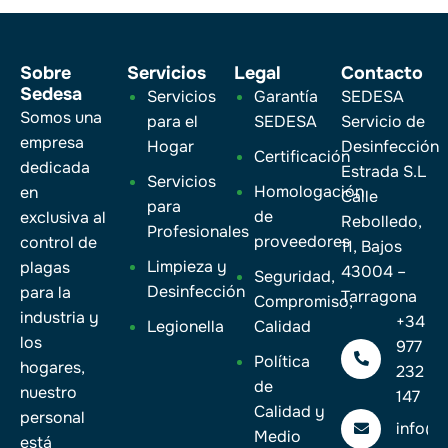
Sobre
Servicios
Legal
Contacto
Sedesa
Servicios
Garantía
SEDESA
Somos una
para el
SEDESA
Servicio de
empresa
Hogar
Desinfección
Certificación
dedicada
Estrada S.L
Servicios
Homologación
en
Calle
para
de
exclusiva al
Rebolledo,
Profesionales
proveedores
control de
11, Bajos
Limpieza y
plagas
43004 –
Seguridad,
Desinfección
para la
Tarragona
Compromiso,
industria y
+34
Legionella
Calidad
los
977
Política
hogares,
232
de
nuestro
147
Calidad y
personal
info@
Medio
está