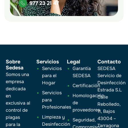
977 23 21 47
Sobre
Servicios
Legal
Contacto
Sedesa
Servicios
Garantía
SEDESA
Somos una
para el
SEDESA
Servicio de
empresa
Hogar
Desinfección
Certificación
dedicada
Estrada S.L
Servicios
Homologación
en
Calle
para
de
exclusiva al
Rebolledo,
Profesionales
proveedores
control de
11, Bajos
Limpieza y
plagas
43004 –
Seguridad,
Desinfección
para la
Tarragona
Compromiso,