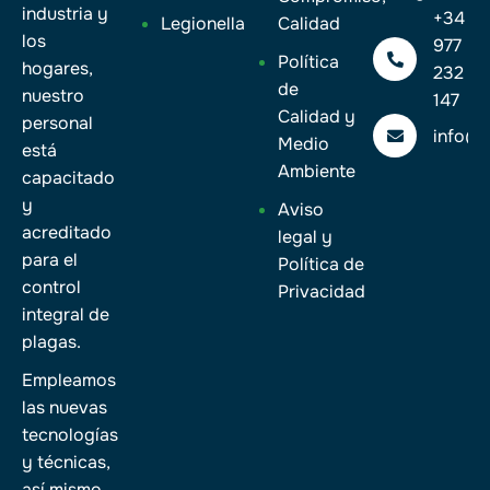
industria y
+34
Legionella
Calidad
los
977
Política
hogares,
232
de
nuestro
147
Calidad y
personal
info@
Medio
está
Ambiente
capacitado
y
Aviso
acreditado
legal y
para el
Política de
control
Privacidad
integral de
plagas.
Empleamos
las nuevas
tecnologías
y técnicas,
así mismo