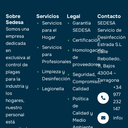
Sobre
Servicios
Legal
Contacto
Sedesa
Servicios
Garantía
SEDESA
Somos una
para el
SEDESA
Servicio de
empresa
Hogar
Desinfección
Certificación
dedicada
Estrada S.L
Servicios
Homologación
en
Calle
para
de
exclusiva al
Rebolledo,
Profesionales
proveedores
control de
11, Bajos
Limpieza y
plagas
43004 –
Seguridad,
Desinfección
para la
Tarragona
Compromiso,
industria y
+34
Legionella
Calidad
los
977
Política
hogares,
232
de
nuestro
147
Calidad y
personal
info@
Medio
está
Ambiente