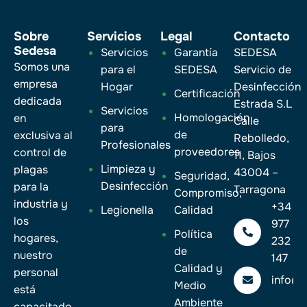
Sobre
Servicios
Legal
Contacto
Sedesa
Servicios
Garantía
SEDESA
Somos una
para el
SEDESA
Servicio de
empresa
Hogar
Desinfección
Certificación
dedicada
Estrada S.L
Servicios
Homologación
en
Calle
para
de
exclusiva al
Rebolledo,
Profesionales
proveedores
control de
11, Bajos
Limpieza y
plagas
43004 –
Seguridad,
Desinfección
para la
Tarragona
Compromiso,
industria y
+34
Legionella
Calidad
los
977
Política
hogares,
232
de
nuestro
147
Calidad y
personal
info@
Medio
está
Ambiente
capacitado