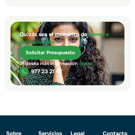
Quizás sea el momento de
llamar a
profesionales
Solicitar Presupuesto
Si desea más información
ahora
977 23 21 47
Sobre
Servicios
Legal
Contacto