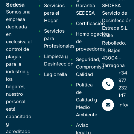
Sedesa
Servicios
Garantía
SEDESA
Somos una
para el
SEDESA
Servicio de
empresa
Hogar
Desinfección
Certificación
dedicada
Estrada S.L
Servicios
Homologación
en
Calle
para
de
exclusiva al
Rebolledo,
Profesionales
proveedores
control de
11, Bajos
Limpieza y
plagas
43004 –
Seguridad,
Desinfección
para la
Tarragona
Compromiso,
industria y
+34
Legionella
Calidad
los
977
Política
hogares,
232
de
nuestro
147
Calidad y
personal
info@
Medio
está
Ambiente
capacitado
y
Aviso
acreditado
legal y