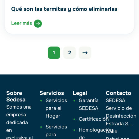
Qué son las termitas y cómo eliminarlas
Leer más
1
2
Sobre
Servicios
Legal
Contacto
Sedesa
Servicios
Garantía
SEDESA
Somos una
para el
SEDESA
Servicio de
empresa
Hogar
Desinfección
Certificación
dedicada
Estrada S.L
Servicios
Homologación
en
Calle
para
de
exclusiva al