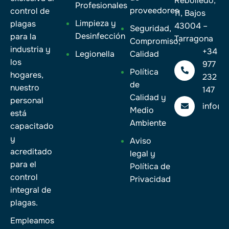
Rebolledo,
Profesionales
proveedores
control de
11, Bajos
Limpieza y
plagas
43004 –
Seguridad,
Desinfección
para la
Tarragona
Compromiso,
industria y
+34
Legionella
Calidad
los
977
Política
hogares,
232
de
nuestro
147
Calidad y
personal
info@
Medio
está
Ambiente
capacitado
y
Aviso
acreditado
legal y
para el
Política de
control
Privacidad
integral de
plagas.
Empleamos