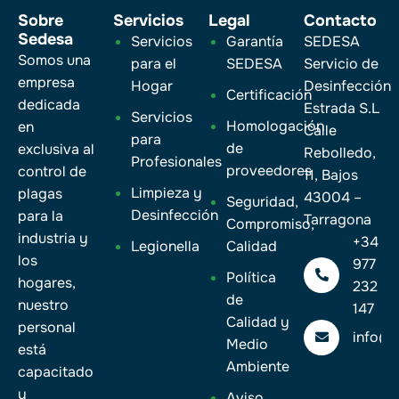
Sobre
Servicios
Legal
Contacto
Sedesa
Servicios
Garantía
SEDESA
Somos una
para el
SEDESA
Servicio de
empresa
Hogar
Desinfección
Certificación
dedicada
Estrada S.L
Servicios
Homologación
en
Calle
para
de
exclusiva al
Rebolledo,
Profesionales
proveedores
control de
11, Bajos
Limpieza y
plagas
43004 –
Seguridad,
Desinfección
para la
Tarragona
Compromiso,
industria y
+34
Legionella
Calidad
los
977
Política
hogares,
232
de
nuestro
147
Calidad y
personal
info@
Medio
está
Ambiente
capacitado
y
Aviso