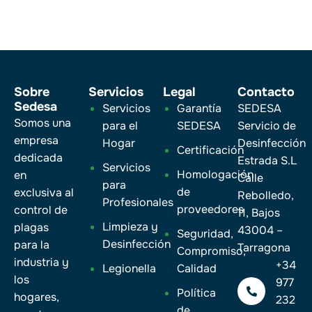
Sobre
Servicios
Legal
Contacto
Sedesa
Servicios
Garantía
SEDESA
Somos una
para el
SEDESA
Servicio de
empresa
Hogar
Desinfección
Certificación
dedicada
Estrada S.L
Servicios
Homologación
en
Calle
para
de
exclusiva al
Rebolledo,
Profesionales
proveedores
control de
11, Bajos
Limpieza y
plagas
43004 –
Seguridad,
Desinfección
para la
Tarragona
Compromiso,
industria y
+34
Legionella
Calidad
los
977
Política
hogares,
232
de