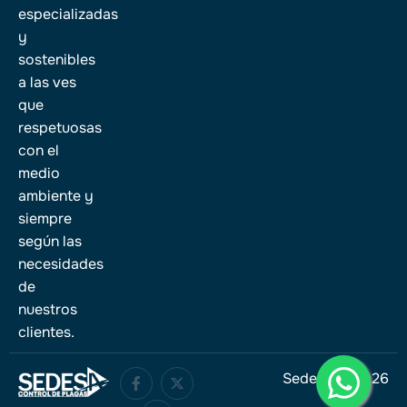
especializadas
y
sostenibles
a las ves
que
respetuosas
con el
medio
ambiente y
siempre
según las
necesidades
de
nuestros
clientes.
Sedesa © 2026