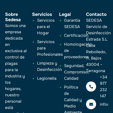
Sobre
Servicios
Legal
Contacto
Sedesa
Servicios
Garantía
SEDESA
Somos una
para el
SEDESA
Servicio de
empresa
Hogar
Desinfección
Certificación
dedicada
Estrada S.L
Servicios
Homologación
en
Calle
para
de
exclusiva al
Rebolledo,
Profesionales
proveedores
control de
11, Bajos
Limpieza y
plagas
43004 –
Seguridad,
Desinfección
para la
Tarragona
Compromiso,
industria y
+34
Legionella
Calidad
los
977
Política
hogares,
232
de
nuestro
147
Calidad y
personal
info@
Medio
está
Ambiente