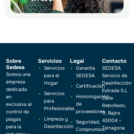
Sobre
Servicios
Legal
Contacto
Sedesa
Servicios
Garantía
SEDESA
Somos una
para el
SEDESA
Servicio de
empresa
Hogar
Desinfección
Certificación
dedicada
Estrada S.L
Servicios
Homologación
en
Calle
para
de
exclusiva al
Rebolledo,
Profesionales
proveedores
control de
11, Bajos
Limpieza y
plagas
43004 –
Seguridad,
Desinfección
para la
Tarragona
Compromiso,