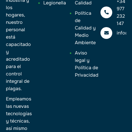
industria y
+34
Legionella
Calidad
los
977
Política
hogares,
232
de
nuestro
147
Calidad y
personal
info@
Medio
está
Ambiente
capacitado
y
Aviso
acreditado
legal y
para el
Política de
control
Privacidad
integral de
plagas.
Empleamos
las nuevas
tecnologías
y técnicas,
así mismo